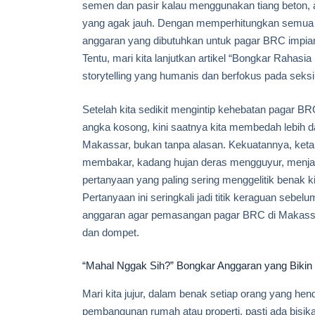
semen dan pasir kalau menggunakan tiang beton, a
yang agak jauh. Dengan memperhitungkan semua ini
anggaran yang dibutuhkan untuk pagar BRC impi
Tentu, mari kita lanjutkan artikel “Bongkar Raha
storytelling yang humanis dan berfokus pada seksi
Setelah kita sedikit mengintip kehebatan pagar
angka kosong, kini saatnya kita membedah lebih d
Makassar, bukan tanpa alasan. Kekuatannya, ketah
membakar, kadang hujan deras mengguyur, menjadi
pertanyaan yang paling sering menggelitik benak k
Pertanyaan ini seringkali jadi titik keraguan seb
anggaran agar pemasangan pagar BRC di Makassar t
dan dompet.
“Mahal Nggak Sih?” Bongkar Anggaran yang Biki
Mari kita jujur, dalam benak setiap orang yang h
pembangunan rumah atau properti, pasti ada bisik