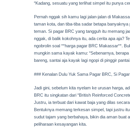
“Kadang, sesuatu yang terlihat simpel itu punya cer
Pernah nggak sih kamu lagi jalan-jalan di Makassa
taman kota, dan tiba-tiba sadar betapa banyaknya 
teman. Si pagar BRC yang tangguh itu memang jadi
nggak, di balik kokohnya itu, ada cerita apa aja? 
ngobrolin soal **harga pagar BRC Makassar**. Bu
mungkin sama kayak kamu: “Sebenarnya, berapa si
bareng, santai aja kayak lagi ngopi di pinggir pantai
### Kenalan Dulu Yuk Sama Pagar BRC, Si Paga
Jadi gini, sebelum kita nyelam ke urusan harga, a
BRC itu singkatan dari “British Reinforced Concret
Justru, ia terbuat dari kawat baja yang dilas seca
Bentuknya memang terkesan simpel, tapi justru itu
sudut tajam yang berbahaya, bikin dia aman buat a
peliharaan kesayangan kita.