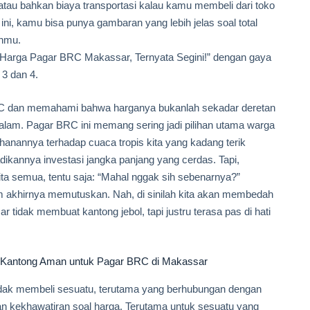
tau bahkan biaya transportasi kalau kamu membeli dari toko
, kamu bisa punya gambaran yang lebih jelas soal total
anmu.
sia Harga Pagar BRC Makassar, Ternyata Segini!” dengan gaya
 3 dan 4.
 BRC dan memahami bahwa harganya bukanlah sekadar deretan
alam. Pagar BRC ini memang sering jadi pilihan utama warga
anannya terhadap cuaca tropis kita yang kadang terik
kannya investasi jangka panjang yang cerdas. Tapi,
ita semua, tentu saja: “Mahal nggak sih sebenarnya?”
elum akhirnya memutuskan. Nah, di sinilah kita akan membedah
idak membuat kantong jebol, tapi justru terasa pas di hati
n Kantong Aman untuk Pagar BRC di Makassar
endak membeli sesuatu, terutama yang berhubungan dengan
an kekhawatiran soal harga. Terutama untuk sesuatu yang