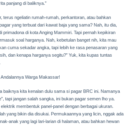
ita panjang di baliknya.”
r, terus ngeliatin rumah-rumah, perkantoran, atau bahkan
pagar yang terbuat dari kawat baja yang sama? Nah, itu dia,
 primadona di kota Anging Mammiri. Tapi pernah kepikiran
Termasuk soal harganya. Nah, kebetulan banget nih, kita mau
kan cuma sekadar angka, tapi lebih ke rasa penasaran yang
h, dan kenapa harganya segitu?” Yuk, kita kupas tuntas
.
r Andalannya Warga Makassar!
da baiknya kita kenalan dulu sama si pagar BRC ini. Namanya
e”, tapi jangan salah sangka, ini bukan pagar semen lho ya.
ra elektrik membentuk panel-panel dengan berbagai ukuran.
lah yang bikin dia disukai. Permukaannya yang licin, nggak ada
nak-anak yang lagi lari-larian di halaman, atau bahkan hewan