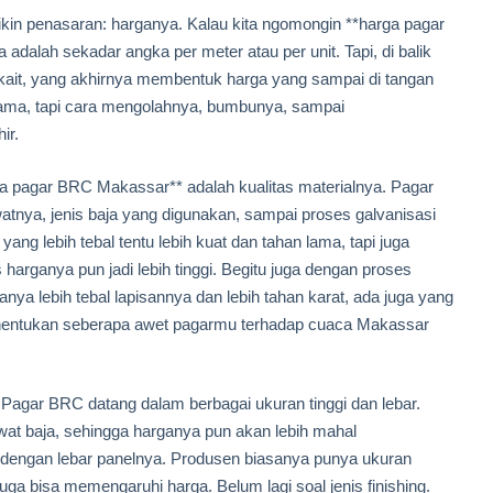
ikin penasaran: harganya. Kalau kita ngomongin **harga pagar
 adalah sekadar angka per meter atau per unit. Tapi, di balik
erkait, yang akhirnya membentuk harga yang sampai di tangan
sama, tapi cara mengolahnya, bumbunya, sampai
ir.
a pagar BRC Makassar** adalah kualitas materialnya. Pagar
watnya, jenis baja yang digunakan, sampai proses galvanisasi
ng lebih tebal tentu lebih kuat dan tahan lama, tapi juga
s harganya pun jadi lebih tinggi. Begitu juga dengan proses
anya lebih tebal lapisannya dan lebih tahan karat, ada juga yang
 menentukan seberapa awet pagarmu terhadap cuaca Makassar
. Pagar BRC datang dalam berbagai ukuran tinggi dan lebar.
awat baja, sehingga harganya pun akan lebih mahal
a dengan lebar panelnya. Produsen biasanya punya ukuran
juga bisa memengaruhi harga. Belum lagi soal jenis finishing.